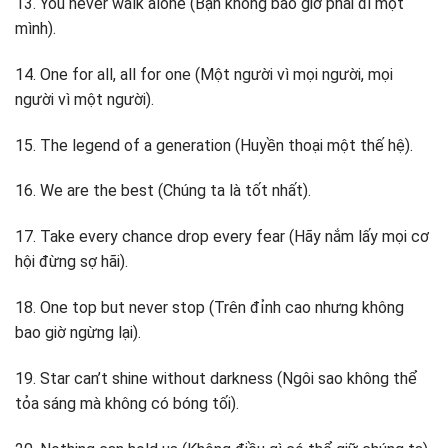
13. You never walk alone (Bạn không bao giờ phải đi một
mình).
14. One for all, all for one (Một người vì mọi người, mọi
người vì một người).
15. The legend of a generation (Huyền thoại một thế hệ).
16. We are the best (Chúng ta là tốt nhất).
17. Take every chance drop every fear (Hãy nắm lấy mọi cơ
hội đừng sợ hãi).
18. One top but never stop (Trên đỉnh cao nhưng không
bao giờ ngừng lại).
19. Star can’t shine without darkness (Ngôi sao không thể
tỏa sáng mà không có bóng tối).