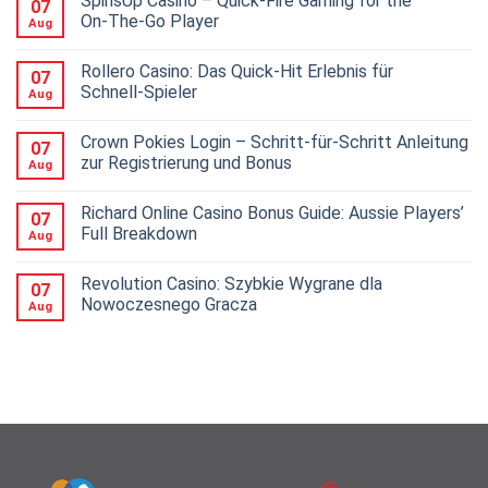
SpinsUp Casino – Quick‑Fire Gaming for the
07
On‑The‑Go Player
Aug
Rollero Casino: Das Quick‑Hit Erlebnis für
07
Schnell‑Spieler
Aug
Crown Pokies Login – Schritt‑für‑Schritt Anleitung
07
zur Registrierung und Bonus​
Aug
Richard Online Casino Bonus Guide: Aussie Players’
07
Full Breakdown
Aug
Revolution Casino: Szybkie Wygrane dla
07
Nowoczesnego Gracza
Aug