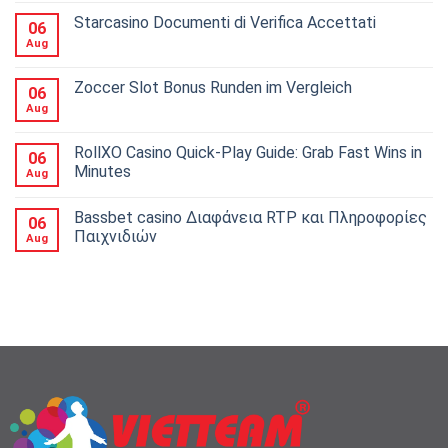
Starcasino Documenti di Verifica Accettati
06
Aug
Zoccer Slot Bonus Runden im Vergleich
06
Aug
RollXO Casino Quick‑Play Guide: Grab Fast Wins in
06
Minutes
Aug
Bassbet casino Διαφάνεια RTP και Πληροφορίες
06
Παιχνιδιών
Aug