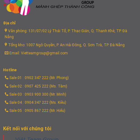
Địa chỉ
Văn phòng: 131/07/02 Lý Thái Tổ, P. Thạc Gián, Q. Thanh Khê, TP. Đà
Nẵng
Tổng kho: 1007 Ngô Quyền, P. An Hải Đông, Q. Sơn Trà, TP. Đà Nẵng
Email: Vietteamgroup@gmail.com
Hotline
Sale 01 : 0902 347 222 (Mr. Phong)
Sale 02 : 0907 425 222 (Ms. Tâm)
Sale 03 : 0903 900 300 (Mr. Minh)
Sale 04 : 0904 347 222 (Ms. Kiều)
Sale 05 : 0905 867 222 (Mr. Hiếu)
Kết nối với chúng tôi
Việt Team Group