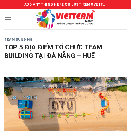
Skip
ADD ANYTHING HERE OR JUST REMOVE IT...
to
content
TEAM BUILDING
TOP 5 ĐỊA ĐIỂM TỔ CHỨC TEAM
BUILDING TẠI ĐÀ NẴNG – HUẾ