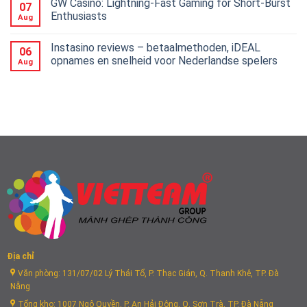
GW Casino: Lightning‑Fast Gaming for Short‑Burst
07
Enthusiasts
Aug
Instasino reviews – betaalmethoden, iDEAL
06
opnames en snelheid voor Nederlandse spelers
Aug
Địa chỉ
Văn phòng: 131/07/02 Lý Thái Tổ, P. Thạc Gián, Q. Thanh Khê, TP. Đà
Nẵng
Tổng kho: 1007 Ngô Quyền, P. An Hải Đông, Q. Sơn Trà, TP. Đà Nẵng