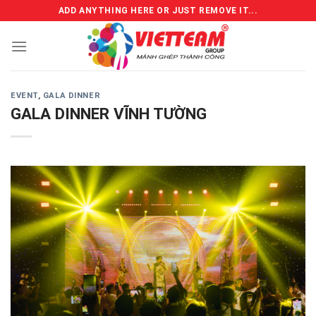
Skip
ADD ANYTHING HERE OR JUST REMOVE IT...
to
content
EVENT
,
GALA DINNER
GALA DINNER VĨNH TƯỜNG