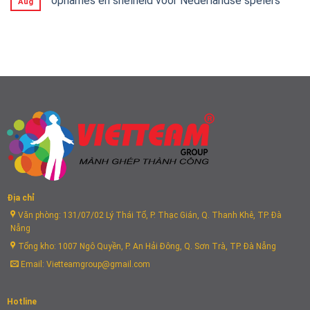
opnames en snelheid voor Nederlandse spelers
Aug
Địa chỉ
Văn phòng: 131/07/02 Lý Thái Tổ, P. Thạc Gián, Q. Thanh Khê, TP. Đà
Nẵng
Tổng kho: 1007 Ngô Quyền, P. An Hải Đông, Q. Sơn Trà, TP. Đà Nẵng
Email: Vietteamgroup@gmail.com
Hotline